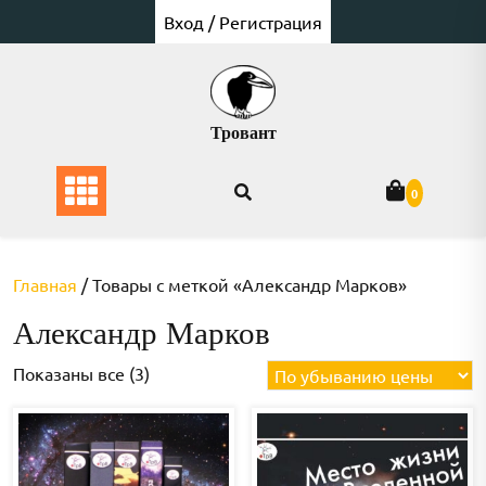
Перейти
Вход / Регистрация
к
содержимому
Тровант
0
Главная
/ Товары с меткой «Александр Марков»
Александр Марков
Цены:
Показаны все (3)
по
убыванию