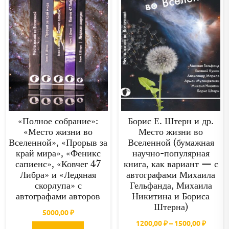
«Полное собрание»:
Борис Е. Штерн и др.
«Место жизни во
Место жизни во
Вселенной», «Прорыв за
Вселенной (бумажная
край мира», «Феникс
научно-популярная
сапиенс», «Ковчег 47
книга, как вариант — с
Либра» и «Ледяная
автографами Михаила
скорлупа» с
Гельфанда, Михаила
автографами авторов
Никитина и Бориса
Штерна)
5000,00
₽
Диапа
1200,00
₽
–
1500,00
₽